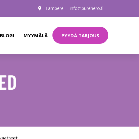
Tampere
info@purehero.fi
PYYDÄ TARJOUS
BLOGI
MYYMÄLÄ
ED
vaatteet