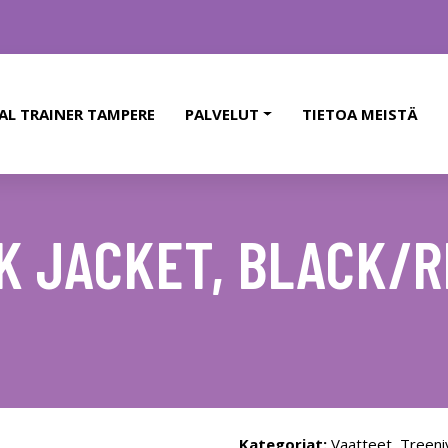
AL TRAINER TAMPERE
PALVELUT
TIETOA MEISTÄ
K JACKET, BLACK/R
Kategoriat:
Vaatteet
,
Treeni