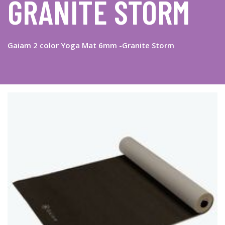
GRANITE STORM
Gaiam 2 color Yoga Mat 6mm -Granite Storm