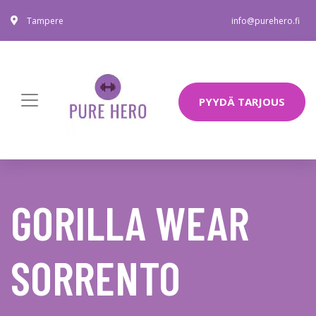
Tampere
info@purehero.fi
PYYDÄ TARJOUS
GORILLA WEAR
SORRENTO