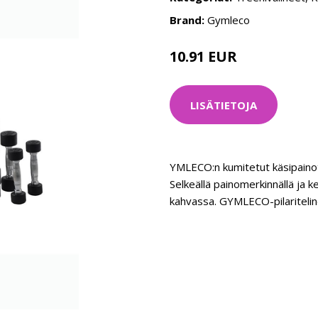
Brand:
Gymleco
10.91 EUR
13.89 EUR
LISÄTIETOJA
YMLECO:n kumitetut käsipainot
Selkeällä painomerkinnällä ja 
kahvassa. GYMLECO-pilariteline 