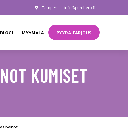
Tampere
info@purehero.fi
PYYDÄ TARJOUS
BLOGI
MYYMÄLÄ
INOT KUMISET
äsipainot