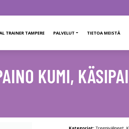
AL TRAINER TAMPERE
PALVELUT
TIETOA MEISTÄ
AINO KUMI, KÄSIPA
Kategoriat:
Treenivälineet
,
K