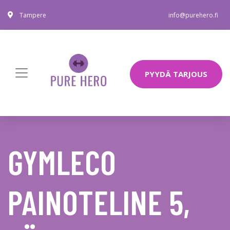
Tampere
info@purehero.fi
PYYDÄ TARJOUS
GYMLECO
PAINOTELINE 5,