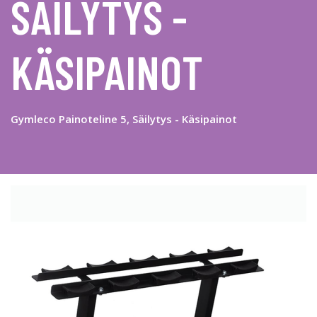
SÄILYTYS -
KÄSIPAINOT
Gymleco Painoteline 5, Säilytys - Käsipainot