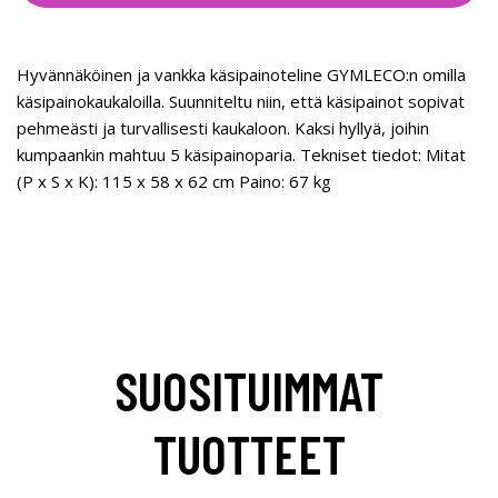
Hyvännäköinen ja vankka käsipainoteline GYMLECO:n omilla
käsipainokaukaloilla. Suunniteltu niin, että käsipainot sopivat
pehmeästi ja turvallisesti kaukaloon. Kaksi hyllyä, joihin
kumpaankin mahtuu 5 käsipainoparia. Tekniset tiedot: Mitat
(P x S x K): 115 x 58 x 62 cm Paino: 67 kg
SUOSITUIMMAT
TUOTTEET