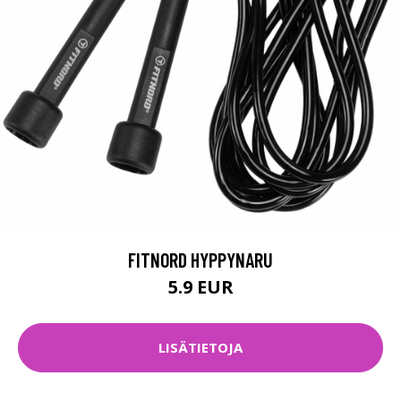
FITNORD HYPPYNARU
5.9 EUR
LISÄTIETOJA