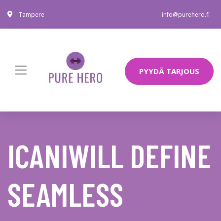
Tampere
info@purehero.fi
PYYDÄ TARJOUS
ICANIWILL DEFINE
SEAMLESS