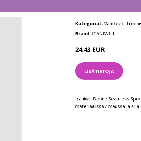
Kategoriat:
Vaatteet
,
Treeni
Brand:
ICANIWILL
24.43 EUR
34.9 EUR
LISÄTIETOJA
Icaniwill Define Seamless Spor
materiaalissa / maussa ja sillä