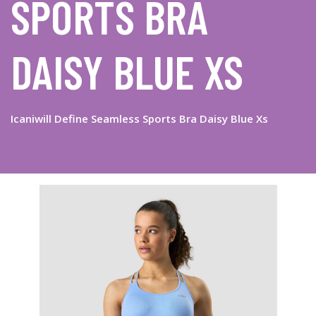
SPORTS BRA
DAISY BLUE XS
Icaniwill Define Seamless Sports Bra Daisy Blue Xs