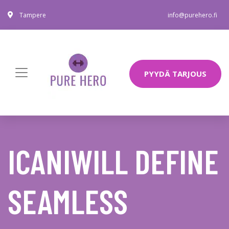
Tampere
info@purehero.fi
PYYDÄ TARJOUS
ICANIWILL DEFINE
SEAMLESS