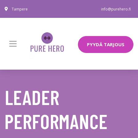
Tampere
info@purehero.fi
PYYDÄ TARJOUS
LEADER
PERFORMANCE