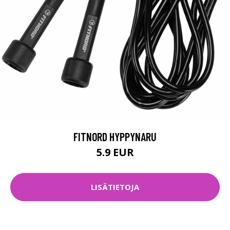
FITNORD HYPPYNARU
5.9 EUR
LISÄTIETOJA