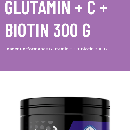
GLUTAMIN + C +
BIOTIN 300 G
Leader Performance Glutamin + C + Biotin 300 G