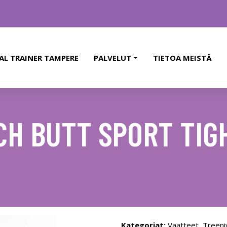
AL TRAINER TAMPERE
PALVELUT
TIETOA MEISTÄ
H BUTT SPORT TIG
Kategoriat:
Vaatteet
,
Treeni