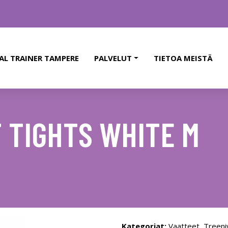
AL TRAINER TAMPERE
PALVELUT
TIETOA MEISTÄ
 TIGHTS WHITE M
Kategoriat:
Vaatteet
,
Treeni