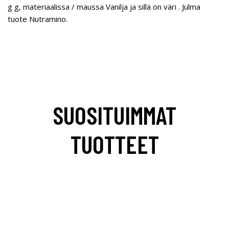
g g, materiaalissa / maussa Vanilja ja sillä on väri . Julma
tuote Nutramino.
SUOSITUIMMAT
TUOTTEET