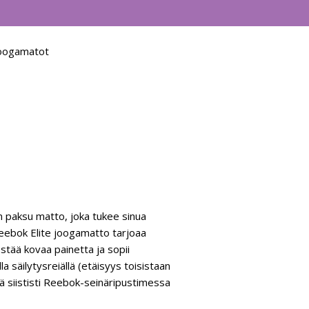
oogamatot
m paksu matto, joka tukee sinua
Reebok Elite joogamatto tarjoaa
tää kovaa painetta ja sopii
a säilytysreiällä (etäisyys toisistaan
ä siististi Reebok-seinäripustimessa