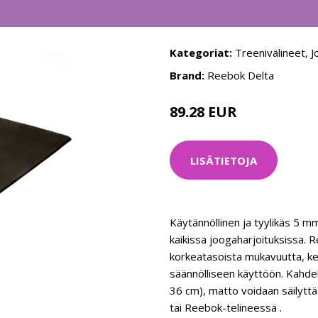
Kategoriat:
Treenivälineet
,
J
Brand:
Reebok Delta
89.28 EUR
99.2 EUR
LISÄTIETOJA
Käytännöllinen ja tyylikäs 5 m
kaikissa joogaharjoituksissa. 
korkeatasoista mukavuutta, kes
säännölliseen käyttöön. Kahdell
36 cm), matto voidaan säilyttä
tai Reebok-telineessä .