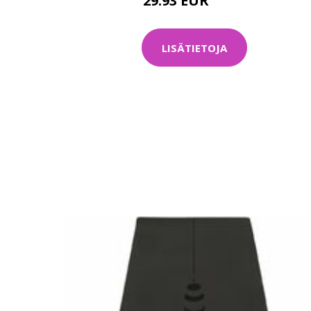
29.93 EUR
39.9 EUR
LISÄTIETOJA