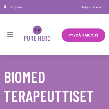
Tampere
info@purehero.fi
PYYDÄ TARJOUS
BIOMED
TERAPEUTTISET