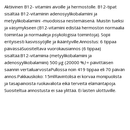
Aktiivinen B12- vitamiini aivoille ja hermostolle. B12-tipat
sisältää B12-vitamiinin adenosyylikobalamiini ja
metyylikobalamiini -muodoissa nestemäisenä. Muistin tueksi
ja väsymykseen (B12-vitamiini edistää hermoston normaalia
toimintaa ja normaaleja psykologisia toimintoja). Sopii
erityisesti kasvissyöjille ja ikääntyville.Annostus: 6 tippaa
päivässäSuositeltava vuorokausiannos (6 tippaa)
sisältää:B12-vitamiinia (metyylikobalamiini ja
adenosyylikobalamiini) 500 µg (20000 %
)
= päivittäisen
saannin vertailuarvostaPullossa noin 419 tippaa eli 70 päivän
annos.Pakkauskoko: 15mlRavintolisä ei korvaa monipuolista
ja tasapainoista ruokavaliota eikä terveitä elämäntapoja.
Suositeltua annostusta ei saa ylittää. Ei lasten ulottuville.