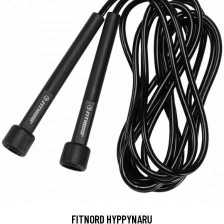
FITNORD HYPPYNARU