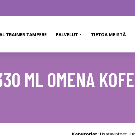
AL TRAINER TAMPERE
PALVELUT
TIETOA MEISTÄ
330 ML OMENA KOFE
Kategoriat:
Lisäravinteet
,
Ju