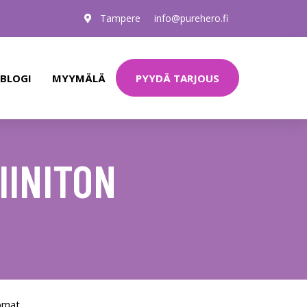
Tampere
info@purehero.fi
PYYDÄ TARJOUS
BLOGI
MYYMÄLÄ
IINITON
omat