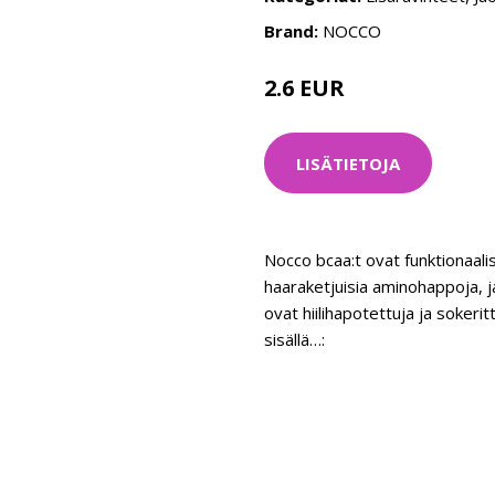
Brand:
NOCCO
2.6 EUR
LISÄTIETOJA
Nocco bcaa:t ovat funktionaalisi
haaraketjuisia aminohappoja, j
ovat hiilihapotettuja ja sokeri
sisällä…: