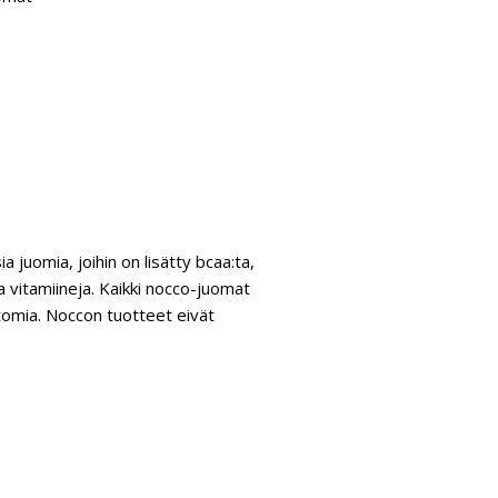
a juomia, joihin on lisätty bcaa:ta,
a vitamiineja. Kaikki nocco-juomat
ttomia. Noccon tuotteet eivät